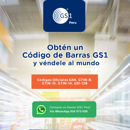
Códigos Oficiales EAN, GTIN-8,
GTIN-13, GTIN-14, GS1-128
Contacta un Asesor GS1 Perú
Vía WhatsApp 934 973 658