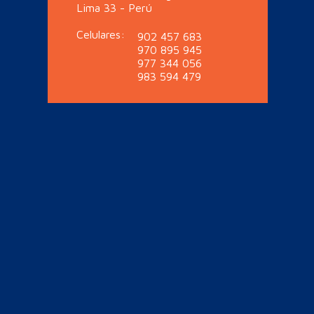
Lima 33 - Perú
Celulares:
902 457 683
970 895 945
977 344 056
983 594 479