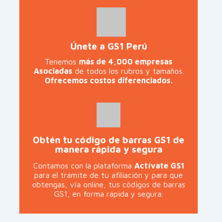
Únete a GS1 Perú
Tenemos
más de 4,000 empresas
Asociadas
de todos los rubros y tamaños.
Ofrecemos costos diferenciados.
Obtén tu código de barras GS1 de
manera rápida y segura
Contamos con la plataforma
Actívate GS1
para el trámite de tu afiliación y para que
obtengas, vía online, tus códigos de barras
GS1, en forma rápida y segura.