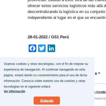
ofrecer estos servicios logísticos más allá 
descentralizando la logística en su conjunto
independiente al lugar en el que se encuentre 
28-01-2022 / GS1 Perú
Facebook
Twitter
LinkedIn
Usamos cookies y otras tecnologías, con el fin de mejorar su
experiencia de navegación. Al continuar navegando en esta
Nosotros
página, estará dando su consentimiento para el uso de dicha
MAIN NAVIGA
información. Conozca sobre nuestro uso de cookies y otras
tecnologías en el siguiente enlace
Footer
Términos y Condi
Ver información
GS1 es una marca come
Entiendo