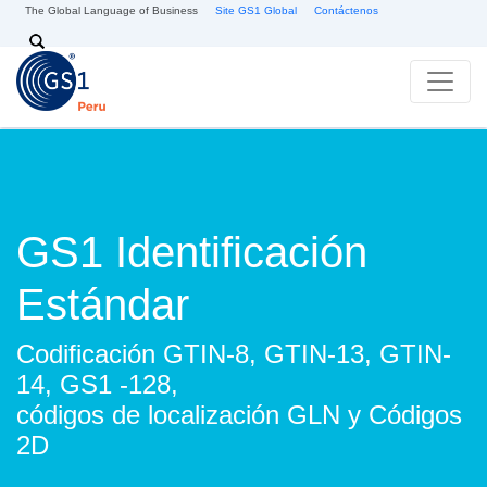
Pasar al contenido principal
The Global Language of Business
Site GS1 Global
Contáctenos
Search
GS1 Identificación
Estándar
Codificación GTIN-8, GTIN-13, GTIN-
14, GS1 -128,
códigos de localización GLN y Códigos
2D