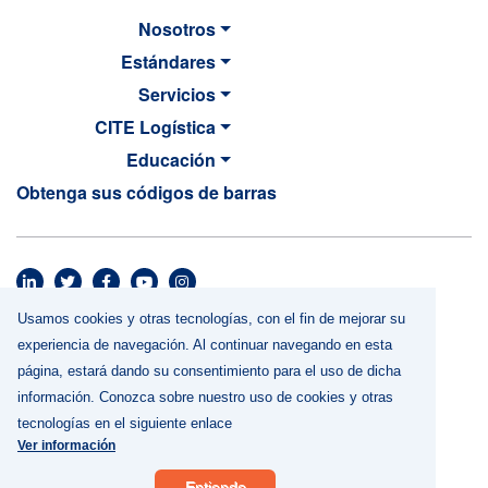
Nosotros
Estándares
Servicios
CITE Logística
Educación
Obtenga sus códigos de barras
MAIN NAVIGATION
Footer menu
Usamos cookies y otras tecnologías, con el fin de mejorar su
Términos y Condiciones
experiencia de navegación. Al continuar navegando en esta
Política de Privacidad
página, estará dando su consentimiento para el uso de dicha
Uso de cookies y otras tecnologías
información. Conozca sobre nuestro uso de cookies y otras
Contáctenos
tecnologías en el siguiente enlace
Ver información
GS1 es una marca comercial registrada de GS1 Global. Todos los derechos
reservados Copyright © GS1 Perú
Entiendo