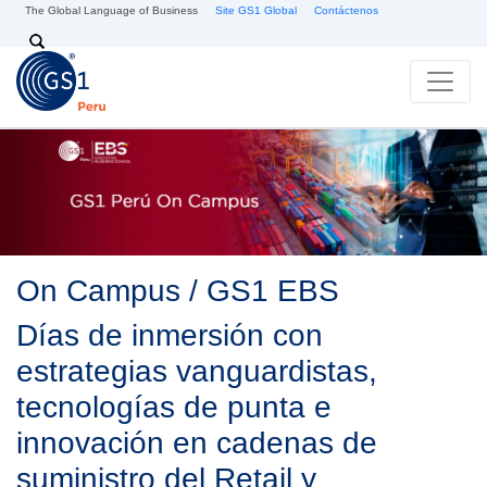
Pasar al contenido principal
The Global Language of Business
Site GS1 Global
Contáctenos
Search
On Campus / GS1 EBS
Días de inmersión con
estrategias vanguardistas,
tecnologías de punta e
innovación en cadenas de
suministro del Retail y