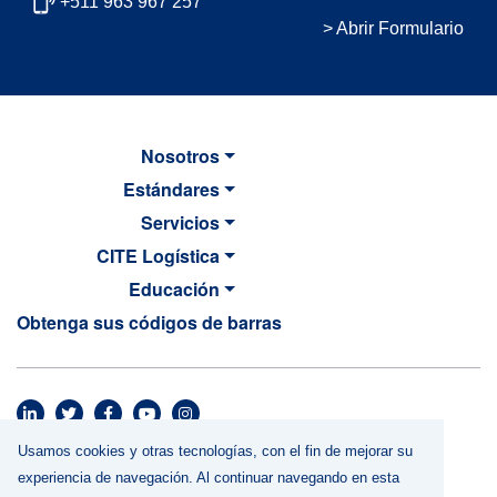
+511 963 967 257
> Abrir Formulario
Nosotros
Estándares
Servicios
CITE Logística
Educación
Obtenga sus códigos de barras
MAIN NAVIGATION
Footer menu
Usamos cookies y otras tecnologías, con el fin de mejorar su
Términos y Condiciones
experiencia de navegación. Al continuar navegando en esta
Política de Privacidad