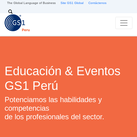
Pasar al contenido principal
The Global Language of Business
Site GS1 Global
Contáctenos
Search
Educación & Eventos
GS1 Perú
Potenciamos las habilidades y
competencias
de los profesionales del sector.