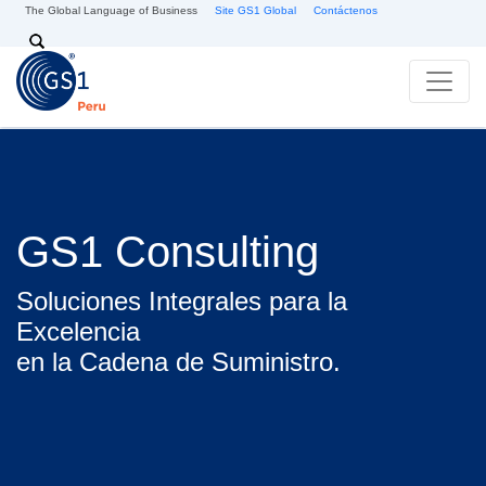
Pasar al contenido principal
The Global Language of Business
Site GS1 Global
Contáctenos
Search
GS1 Consulting
Soluciones Integrales para la
Excelencia
en la Cadena de Suministro.