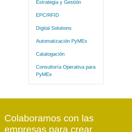
Estrategia y Gestión
EPC/RFID
Digital Solutions
Automatización PyMEs
Catalogación
Consultoría Operativa para
PyMEs
Colaboramos con las
empresas para crear