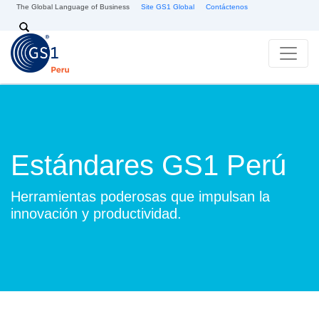
Pasar al contenido principal
The Global Language of Business
Site GS1 Global
Contáctenos
Search
Estándares GS1 Perú
Herramientas poderosas que impulsan la
innovación y productividad.