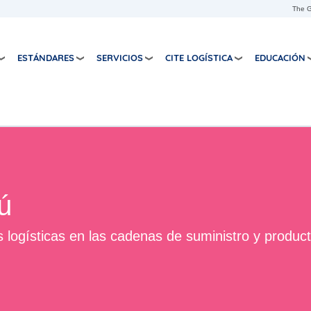
Pasar al contenido principal
The G
ESTÁNDARES
SERVICIOS
CITE LOGÍSTICA
EDUCACIÓN
ú
s logísticas en las cadenas de suministro y product