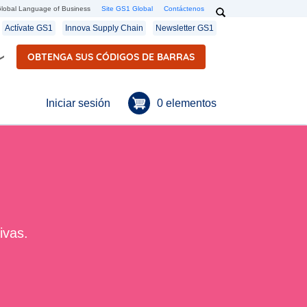
Search
lobal Language of Business
Site GS1 Global
Contáctenos
Secondary navigation
Actívate GS1
Innova Supply Chain
Newsletter GS1
OBTENGA SUS CÓDIGOS DE BARRAS
Menú de cuenta de usuario
0 elementos
Iniciar sesión
ivas.