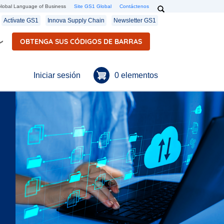
Search
lobal Language of Business
Site GS1 Global
Contáctenos
Secondary navigation
Actívate GS1
Innova Supply Chain
Newsletter GS1
OBTENGA SUS CÓDIGOS DE BARRAS
Menú de cuenta de usuario
0 elementos
Iniciar sesión