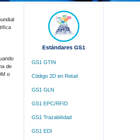
undial
ifica
Estándares GS1
cuando
GS1 GTIN
na de
OM o
Código 2D en Retail
GS1 GLN
GS1 EPC/RFID
GS1 Trazabilidad
GS1 EDI