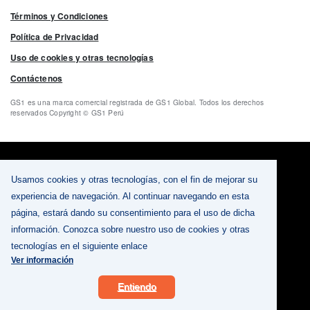
Footer menu
Términos y Condiciones
Política de Privacidad
Uso de cookies y otras tecnologías
Contáctenos
GS1 es una marca comercial registrada de GS1 Global. Todos los derechos
reservados Copyright © GS1 Perú
Usamos cookies y otras tecnologías, con el fin de mejorar su
experiencia de navegación. Al continuar navegando en esta
página, estará dando su consentimiento para el uso de dicha
información. Conozca sobre nuestro uso de cookies y otras
tecnologías en el siguiente enlace
Ver información
Entiendo