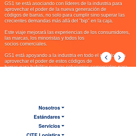
GS1 se está asociando con líderes de la industria para
aprovechar el poder de la nueva generación de
códigos de barras, no solo para cumplir sino superar las
crecientes demandas más allá del "bip" en la caja.
Este viaje mejorará las experiencias de los consumidores,
las marcas, los minoristas y todos los
socios comerciales.
GS1 está apoyando a la industria en todo el mundo para
Previous
Next
aprovechar el poder de estos códigos de
barras para habilitar nuevas soluciones comerciales para
hoy... y para el futuro.
Nosotros
Estándares
Servicios
CITE Logística