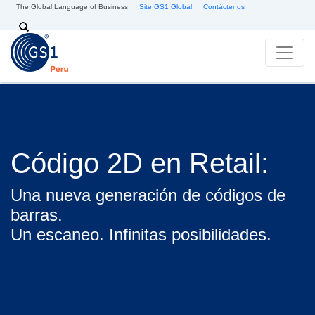
Pasar al contenido principal
The Global Language of Business
Site GS1 Global
Contáctenos
Search
Código 2D en Retail:
Una nueva generación de códigos de
barras.
Un escaneo. Infinitas posibilidades.