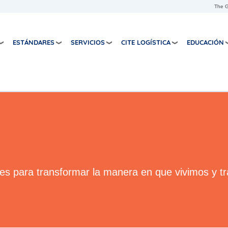
Skip to main content
The G
ESTÁNDARES
SERVICIOS
CITE LOGÍSTICA
EDUCACIÓN
es para transformar la manera en que vivimos y t