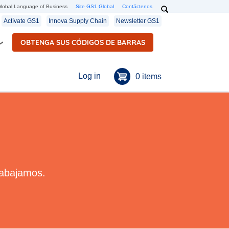
Search
lobal Language of Business
Site GS1 Global
Contáctenos
Secondary navigation
Actívate GS1
Innova Supply Chain
Newsletter GS1
OBTENGA SUS CÓDIGOS DE BARRAS
Menú de cuenta de u
Log in
0 items
rabajamos.