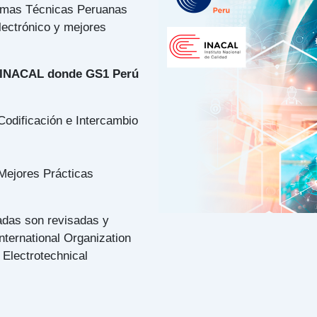
rmas Técnicas Peruanas
lectrónico y mejores
e INACAL donde GS1 Perú
odificación e Intercambio
Mejores Prácticas
adas son revisadas y
nternational Organization
l Electrotechnical