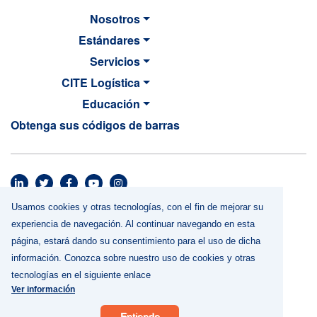
Nosotros
Estándares
Servicios
CITE Logística
Educación
Obtenga sus códigos de barras
MAIN NAVIGATION
Footer menu
Usamos cookies y otras tecnologías, con el fin de mejorar su
Términos y Condiciones
experiencia de navegación. Al continuar navegando en esta
Política de Privacidad
página, estará dando su consentimiento para el uso de dicha
Uso de cookies y otras tecnologías
información. Conozca sobre nuestro uso de cookies y otras
Contáctenos
tecnologías en el siguiente enlace
Ver información
GS1 es una marca comercial registrada de GS1 Global. Todos los derechos
reservados Copyright © GS1 Perú
Entiendo