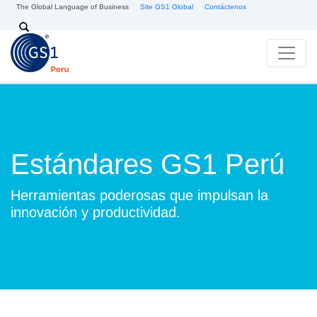
Skip to main content
The Global Language of Business
Site GS1 Global
Contáctenos
Search
Estándares GS1 Perú
Herramientas poderosas que impulsan la
innovación y productividad.