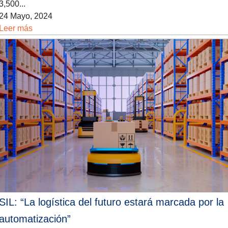
3,500...
24 Mayo, 2024
Leer más
SIL: “La logística del futuro estará marcada por la
automatización”