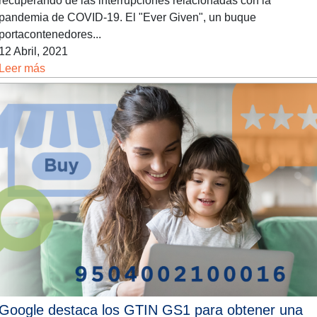
recuperando de las interrupciones relacionadas con la
pandemia de COVID-19. El "Ever Given", un buque
portacontenedores...
12 Abril, 2021
Leer más
Google destaca los GTIN GS1 para obtener una