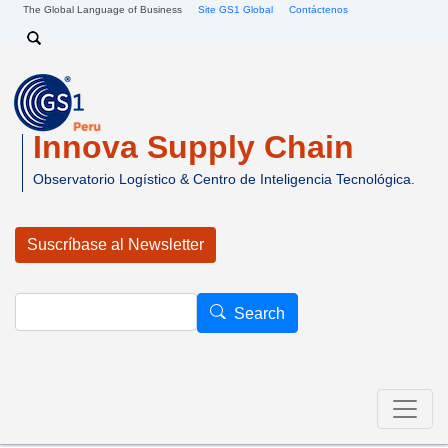
Pasar al contenido principal
The Global Language of Business
Site GS1 Global
Contáctenos
Search
Innova Supply Chain
Observatorio Logístico & Centro de Inteligencia Tecnológica.
Suscríbase al Newsletter
Search
Search