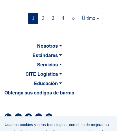
Paginación
Siguiente página
Última página
1
2
3
4
››
Último »
Nosotros
Estándares
Servicios
CITE Logística
Educación
Obtenga sus códigos de barras
MAIN NAVIGATION
Usamos cookies y otras tecnologías, con el fin de mejorar su
Footer menu
Términos y Condiciones