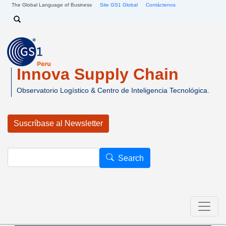
Pasar al contenido principal
The Global Language of Business
Site GS1 Global
Contáctenos
Search
Innova Supply Chain
Observatorio Logístico & Centro de Inteligencia Tecnológica.
Suscríbase al Newsletter
Search
Search