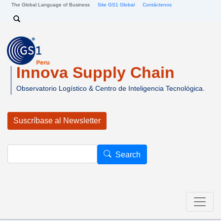
Pasar al contenido principal
The Global Language of Business
Site GS1 Global
Contáctenos
Search
Innova Supply Chain
Observatorio Logístico & Centro de Inteligencia Tecnológica.
Suscríbase al Newsletter
Search
Search