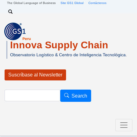
Pasar al contenido principal
The Global Language of Business
Site GS1 Global
Contáctenos
Search
Innova Supply Chain
Observatorio Logístico & Centro de Inteligencia Tecnológica.
Suscríbase al Newsletter
Search
Search