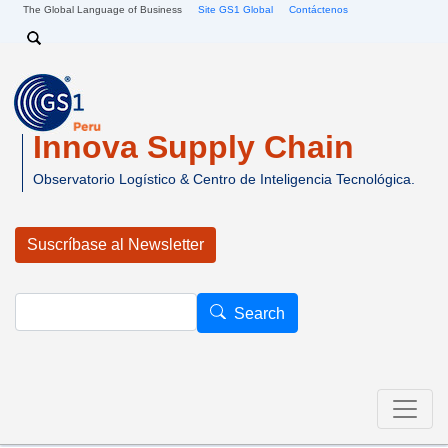
Pasar al contenido principal
The Global Language of Business
Site GS1 Global
Contáctenos
Search
Innova Supply Chain
Observatorio Logístico & Centro de Inteligencia Tecnológica.
Suscríbase al Newsletter
Search
Search