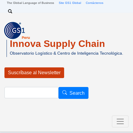
Pasar al contenido principal
The Global Language of Business
Site GS1 Global
Contáctenos
Search
Innova Supply Chain
Observatorio Logístico & Centro de Inteligencia Tecnológica.
Suscríbase al Newsletter
Search
Search