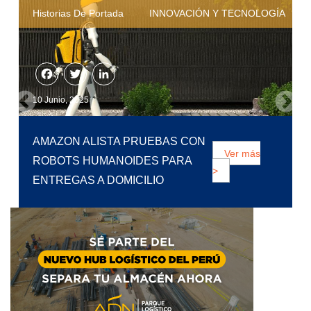
Historias De Portada
DISTRIBUCIÓN Y TRANSPORTE
Facebook
Twitter
LinkedIn
6 Junio, 2025
NUEVO IMPULSO AL TREN
BIOCEÁNICO: PIURA BUSCA
Ver más
CONECTAR ASIA Y SUDAMÉRICA
>
CON APOYO DE CHINA