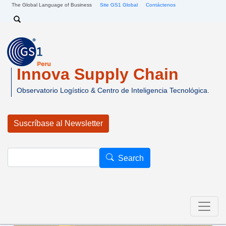
Pasar al contenido principal
The Global Language of Business
Site GS1 Global
Contáctenos
Search
Innova Supply Chain
Observatorio Logístico & Centro de Inteligencia Tecnológica.
Suscríbase al Newsletter
Search
Search