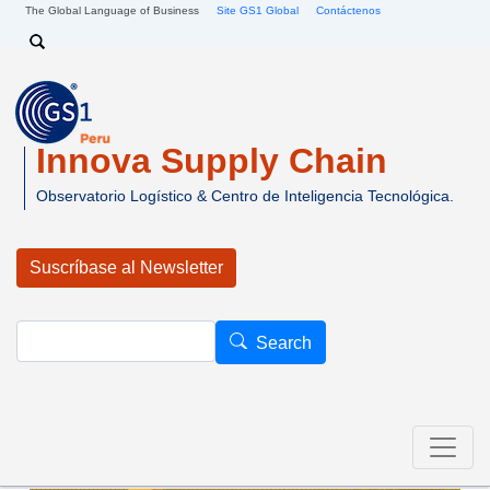
Pasar al contenido principal
The Global Language of Business
Site GS1 Global
Contáctenos
Search
Innova Supply Chain
Observatorio Logístico & Centro de Inteligencia Tecnológica.
Suscríbase al Newsletter
Search
Search