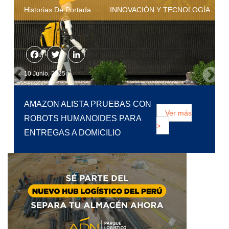
Historias De Portada
DISTRIBUCIÓN Y TRANSPORTE
Facebook
Twitter
LinkedIn
6 Junio, 2025
NUEVO IMPULSO AL TREN
BIOCEÁNICO: PIURA BUSCA
Ver más
CONECTAR ASIA Y SUDAMÉRICA
>
CON APOYO DE CHINA