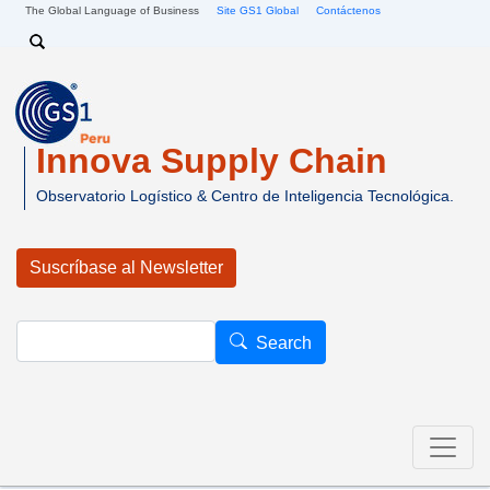
Pasar al contenido principal
The Global Language of Business
Site GS1 Global
Contáctenos
Search
Innova Supply Chain
Observatorio Logístico & Centro de Inteligencia Tecnológica.
Suscríbase al Newsletter
Search
Search