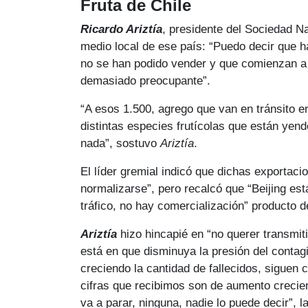
Fruta de Chile
Ricardo Ariztía
, presidente del Sociedad Na
medio local de ese país: “Puedo decir que 
no se han podido vender y que comienzan a t
demasiado preocupante”.
“A esos 1.500, agrego que van en tránsito e
distintas especies frutícolas que están yend
nada”, sostuvo
Ariztía
.
El líder gremial indicó que dichas exportaci
normalizarse”, pero recalcó que “Beijing e
tráfico, no hay comercialización” producto 
Ariztía
hizo hincapié en “no querer transmit
está en que disminuya la presión del contag
creciendo la cantidad de fallecidos, siguen
cifras que recibimos son de aumento crecie
va a parar, ninguna, nadie lo puede decir”, 