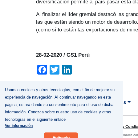
diversificación permite al país pasar esta ol
Al finalizar el líder gremial destacó las gr
las que están siendo un motor de desarrollo,
(como sí lo están las exportaciones de miner
28-02-2020 / GS1 Perú
Facebook
Twitter
LinkedIn
Usamos cookies y otras tecnologías, con el fin de mejorar su
experiencia de navegación. Al continuar navegando en esta
Nosotros
página, estará dando su consentimiento para el uso de dicha
MAIN NAVIGA
información. Conozca sobre nuestro uso de cookies y otras
tecnologías en el siguiente enlace
Footer
Términos y Condi
Ver información
GS1 es una marca come
Entiendo