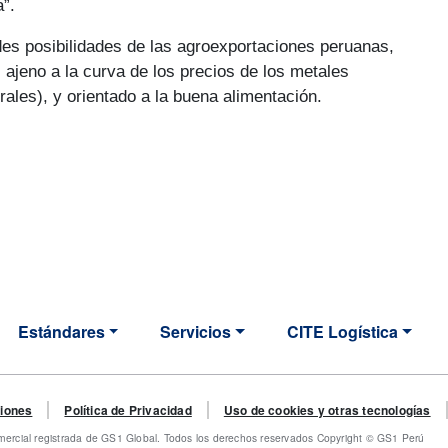
a”.
andes posibilidades de las agroexportaciones peruanas,
 ajeno a la curva de los precios de los metales
ales), y orientado a la buena alimentación.
Estándares
Servicios
CITE Logística
TION
 menu
ciones
Política de Privacidad
Uso de cookies y otras tecnologías
rcial registrada de GS1 Global. Todos los derechos reservados Copyright © GS1 Perú