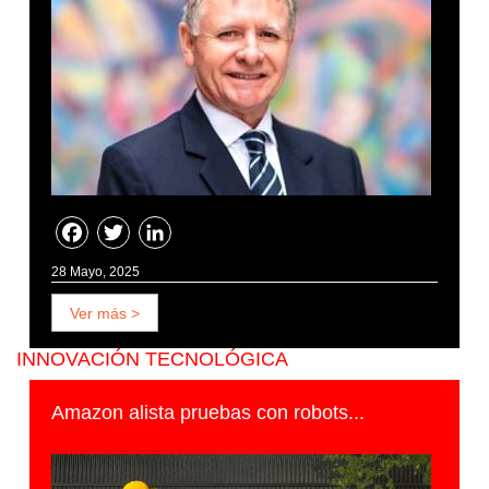
Facebook
Twitter
LinkedIn
28 Mayo, 2025
Ver más >
INNOVACIÓN TECNOLÓGICA
Amazon alista pruebas con robots...