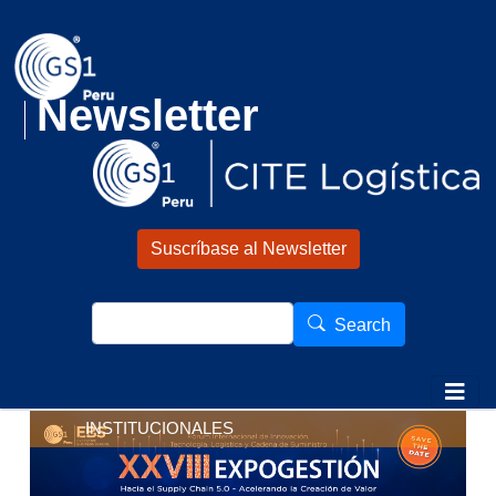
Pasar al contenido principal
Newsletter
Suscríbase al Newsletter
Search
Search
INSTITUCIONALES