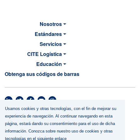
Nosotros
Estándares
Servicios
CITE Logística
Educación
Obtenga sus códigos de barras
MAIN NAVIGATION
Usamos cookies y otras tecnologías, con el fin de mejorar su
Footer menu
Términos y Condiciones
experiencia de navegación. Al continuar navegando en esta
Política de Privacidad
página, estará dando su consentimiento para el uso de dicha
Uso de cookies y otras tecnologías
información. Conozca sobre nuestro uso de cookies y otras
tecnologías en el siguiente enlace
Contáctenos