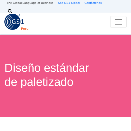
Pasar al contenido principal
The Global Language of Business
Site GS1 Global
Contáctenos
Search
Diseño estándar
de paletizado