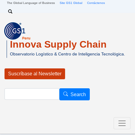
Pasar al contenido principal
The Global Language of Business
Site GS1 Global
Contáctenos
Search
Innova Supply Chain
Observatorio Logístico & Centro de Inteligencia Tecnológica.
Suscríbase al Newsletter
Search
Search