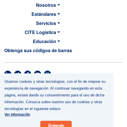
Nosotros
Estándares
Servicios
CITE Logística
Educación
Obtenga sus códigos de barras
MAIN NAVIGATION
Usamos cookies y otras tecnologías, con el fin de mejorar su
Footer menu
Términos y Condiciones
experiencia de navegación. Al continuar navegando en esta
Política de Privacidad
página, estará dando su consentimiento para el uso de dicha
Uso de cookies y otras tecnologías
información. Conozca sobre nuestro uso de cookies y otras
tecnologías en el siguiente enlace
Contáctenos
Ver información
GS1 es una marca comercial registrada de GS1 Global. Todos los derechos
reservados Copyright © GS1 Perú
Entiendo