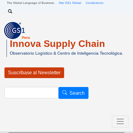
Pasar al contenido principal
The Global Language of Business
Site GS1 Global
Contáctenos
Search
Innova Supply Chain
Observatorio Logístico & Centro de Inteligencia Tecnológica.
Suscríbase al Newsletter
Search
Search