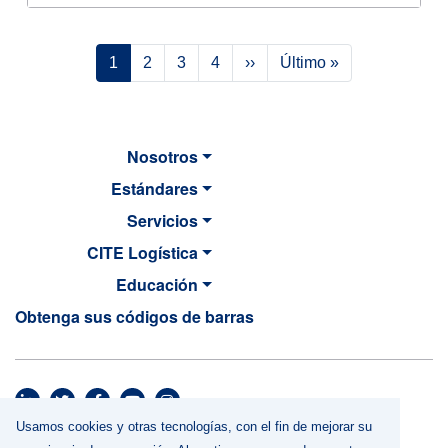
Paginación
Siguiente página
Última página
1
2
3
4
››
Último »
Nosotros
Estándares
Servicios
CITE Logística
Educación
Obtenga sus códigos de barras
MAIN NAVIGATION
Usamos cookies y otras tecnologías, con el fin de mejorar su
Footer menu
Términos y Condiciones