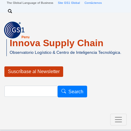
Pasar al contenido principal
The Global Language of Business
Site GS1 Global
Contáctenos
Search
Innova Supply Chain
Observatorio Logístico & Centro de Inteligencia Tecnológica.
Suscríbase al Newsletter
Search
Search