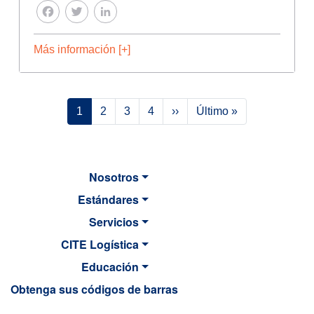
FACEBOOK
TWITTER
LINKEDIN
Más información [+]
Paginación
Siguiente página
Última página
1
2
3
4
››
Último »
Nosotros
Estándares
Servicios
CITE Logística
Educación
Obtenga sus códigos de barras
MAIN NAVIGATION