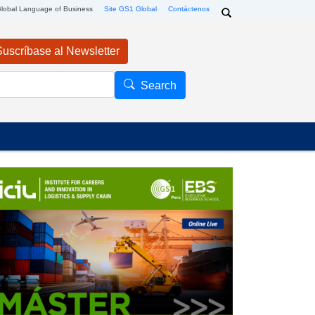
Search
lobal Language of Business
Site GS1 Global
Contáctenos
Suscríbase al Newsletter
arch
Search