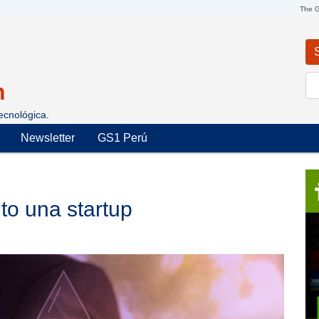
Pasar al contenido principal
The G
Se
n
ecnológica.
in
Newsletter
GS1 Perú
ito una startup