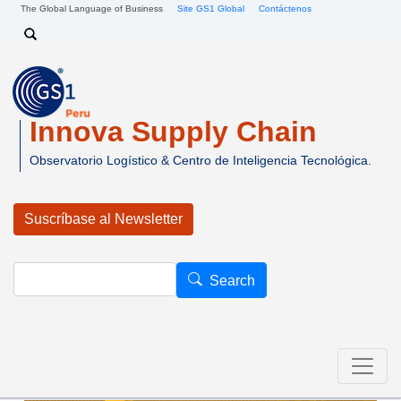
Pasar al contenido principal
The Global Language of Business
Site GS1 Global
Contáctenos
Search
Innova Supply Chain
Observatorio Logístico & Centro de Inteligencia Tecnológica.
Suscríbase al Newsletter
Search
Search