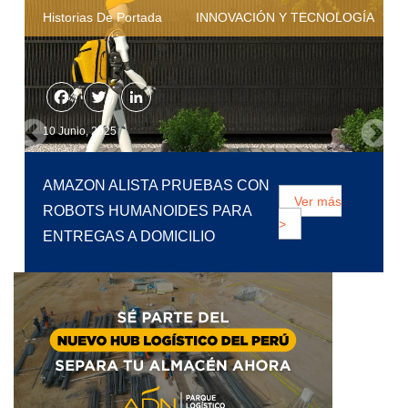
Historias De Portada
DISTRIBUCIÓN Y TRANSPORTE
Facebook
Twitter
LinkedIn
6 Junio, 2025
NUEVO IMPULSO AL TREN
BIOCEÁNICO: PIURA BUSCA
Ver más
CONECTAR ASIA Y SUDAMÉRICA
>
CON APOYO DE CHINA